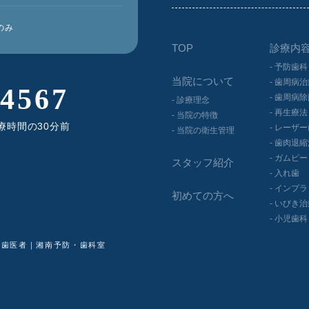
のみ
TOP
診療内
- 予防⻭科
当院について
- ⻭周病
-4567
- ⻭周病
- 診療理念
- 再生療法
- 当院の特徴
療時間の30分前
- レーザ
- 当院の衛⽣管理
- ⻭⾁退
- ガムピ
スタッフ紹介
- ⼊れ⻭
- インプ
初めての方へ
- いびき
- ⼩児⻭科
る歯医者｜
湘南予防・歯科室