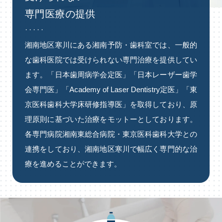
専⾨医療の提供
湘南地区寒川にある湘南予防・歯科室では、⼀般的
な⻭科医院では受けられない専⾨治療を提供してい
ます。「⽇本⻭周病学会定医」「⽇本レーザー⻭学
会専⾨医」「Academy of Laser Dentistry定医」「東
京医科⻭科⼤学床研修指導医」を取得しており、原
理原則に基づいた治療をモットーとしております。
各専⾨病院湘南東総合病院・東京医科⻭科⼤学との
連携をしており、湘南地区寒川で幅広く専⾨的な治
療を進めることができます。