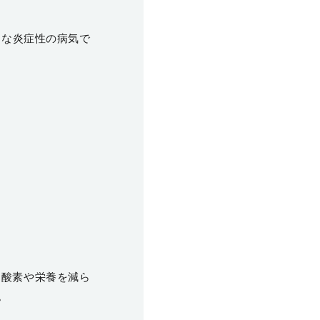
的な炎症性の病気で
く酸素や栄養を減ら
。